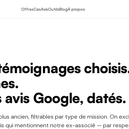
Offres
Cas
Avis
Outils
Blog
À propos
témoignages choisis
es.
s avis Google, datés.
plus ancien, filtrables par type de mission. On exc
is qui mentionnent notre ex-associé — par respe