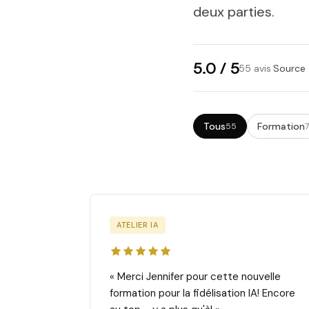
deux parties.
5.0 / 5
55 avis
·
Source 
Tous
Formation
55
7
Liste des avis
ATELIER IA
« Merci Jennifer pour cette nouvelle
formation pour la fidélisation IA! Encore