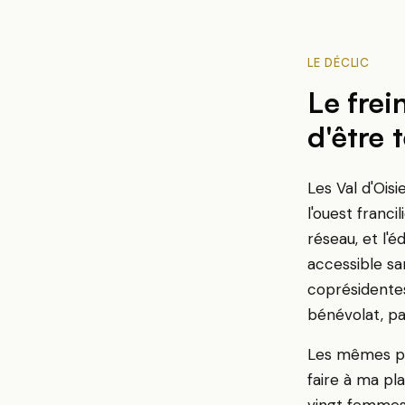
LE DÉCLIC
Le frei
d'être 
Les Val d'Oi
l'ouest franc
réseau, et l'é
accessible sa
coprésidente
bénévolat, pa
Les mêmes ph
faire à ma pl