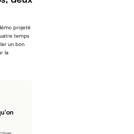
 démo projeté
 Quatre temps
uler un bon
r la
qu'on
ctiver