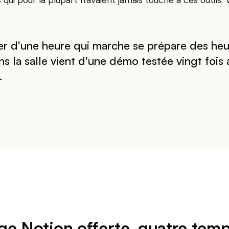
qui pour la plupart n'avaient jamais touché à ces outils. V
er d'une heure qui marche se prépare des heu
 la salle vient d'une démo testée vingt fois 
.
e Notion offerte, quatre temp