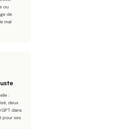
ts ou
age de
de mal
juste
lle :
isé, deux
erGPT
dans
t pour ses