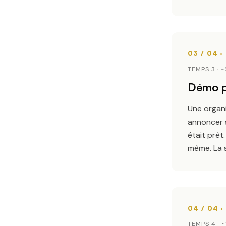
TEMPS 3 · 
Démo po
Une organi
annoncer s
était prêt
même
. La
TEMPS 4 · 