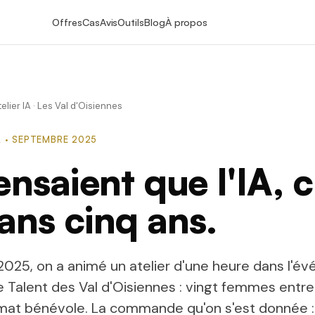
Offres
Cas
Avis
Outils
Blog
À propos
telier IA · Les Val d'Oisiennes
IA · SEPTEMBRE 2025
ensaient que l'IA, c
ans cinq ans.
025, on a animé un atelier d'une heure dans l'é
 Talent
des Val d'Oisiennes : vingt femmes entr
rmat bénévole. La commande qu'on s'est donnée : 