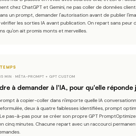
ment chez ChatGPT et Gemini, ne pas coller de données clien
ans un prompt, demander l'autorisation avant de publier l'im
 vérifier les sorties IA avant publication. On repart sans peur 
sans qu'on ait promis monts et merveilles.
~15 MIN · MÉTA-PROMPT + GPT CUSTOM
re à demander à l'IA, pour qu'elle réponde 
ompt à copier-coller dans n'importe quelle IA conversationne
reformulée, deux à quatre faiblesses identifiées, prompt optim
. Le pas-à-pas pour se créer son propre GPT
PromptOptimiz
n cinq minutes. Chacune repart avec un raccourci permanen
emandes.