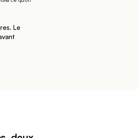
oilà ce qu'on
res. Le
avant
s, deux