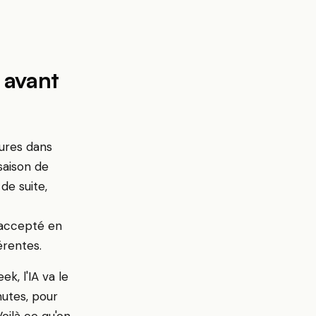
 avant
ures dans
saison de
 de suite,
 accepté en
érentes.
geek
,
l'IA va le
nutes, pour