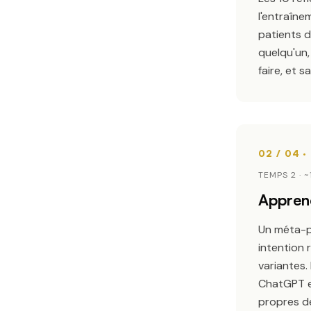
l'entraîne
patients d
quelqu'un,
faire, et 
TEMPS 2 · 
Apprend
Un méta-pr
intention 
variantes
ChatGPT e
propres d