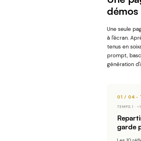
démos 
Une seule pag
à l'écran. Ap
tenus en soix
prompt, bascu
génération d'
TEMPS 1 · ~
Reparti
garde p
Les 10 réf