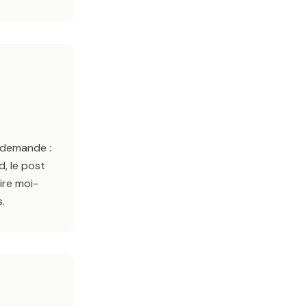
 demande :
, le post
ire moi-
.