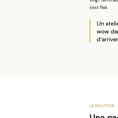
vingt femmes 
s'est fixé.
Un ateli
wow dans
d'arriver
LA SOLUTION
Une pag