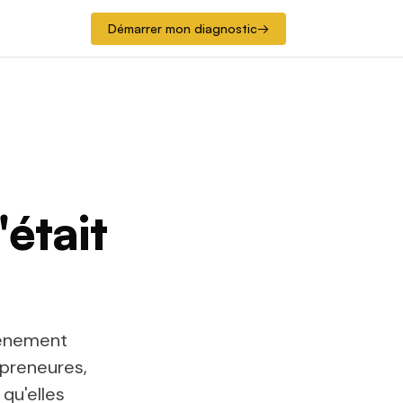
Démarrer mon diagnostic
→
'était
vénement
epreneures,
qu'elles