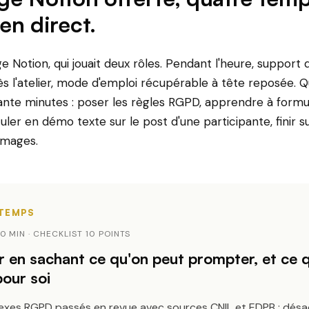
en direct.
e Notion, qui jouait deux rôles. Pendant l'heure, support
rès l'atelier, mode d'emploi récupérable à tête reposée.
ante minutes : poser les règles RGPD, apprendre à form
ler en démo texte sur le post d'une participante, finir su
images.
10 MIN · CHECKLIST 10 POINTS
r en sachant ce qu'on peut prompter, et ce 
our soi
lexes RGPD passés en revue avec sources CNIL et EDPB : désa